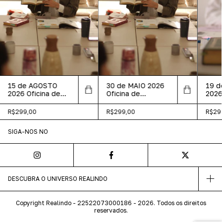
15 de AGOSTO
30 de MAIO 2026
19 
2026 Oficina de
Oficina de
2026
Perfumaria -
Perfumaria -
Perf
CasaShopping Rio
Acervo YK São
Paul
R$299,00
R$299,00
R$29
de Janeiro RJ
Paulo
SIGA-NOS NO
DESCUBRA O UNIVERSO REALINDO
Copyright Realindo - 22522073000186 - 2026. Todos os direitos
reservados.