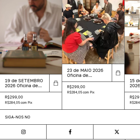
23 de MAIO 2026
Oficina de
Perfumaria - São
19 de SETEMBRO
15 d
Paulo
2026 Oficina de
2026
R$299,00
Perfumaria - São
Perf
R$284,05
com
Pix
Paulo
Casa
R$299,00
R$29
de J
R$284,05
com
Pix
R$284
SIGA-NOS NO