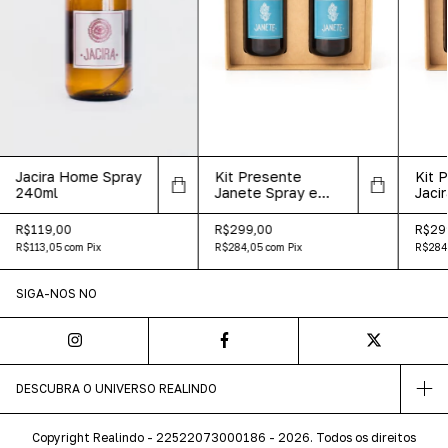
Jacira Home Spray
Kit Presente
Kit 
240ml
Janete Spray e
Jaci
Difusor
Difu
R$119,00
R$299,00
R$29
R$113,05
com
Pix
R$284,05
com
Pix
R$284
SIGA-NOS NO
DESCUBRA O UNIVERSO REALINDO
Copyright Realindo - 22522073000186 - 2026. Todos os direitos