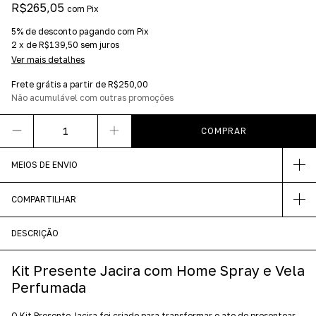
R$265,05
com
Pix
5% de desconto
pagando com Pix
2
x
de
R$139,50
sem juros
Ver mais detalhes
Frete grátis
a partir de
R$250,00
Não acumulável com outras promoções
MEIOS DE ENVIO
COMPARTILHAR
DESCRIÇÃO
Kit Presente Jacira com Home Spray e Vela
Perfumada
O Kit Presente Jacira foi criado para transformar o ato de presentear