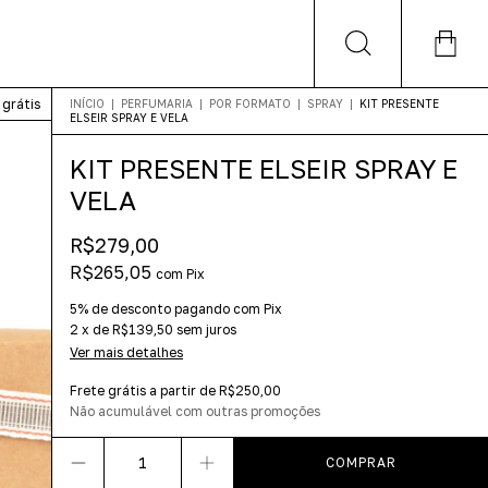
 grátis
INÍCIO
|
PERFUMARIA
|
POR FORMATO
|
SPRAY
|
KIT PRESENTE
ELSEIR SPRAY E VELA
KIT PRESENTE ELSEIR SPRAY E
VELA
R$279,00
R$265,05
com
Pix
5% de desconto
pagando com Pix
2
x
de
R$139,50
sem juros
Ver mais detalhes
Frete grátis
a partir de
R$250,00
Não acumulável com outras promoções