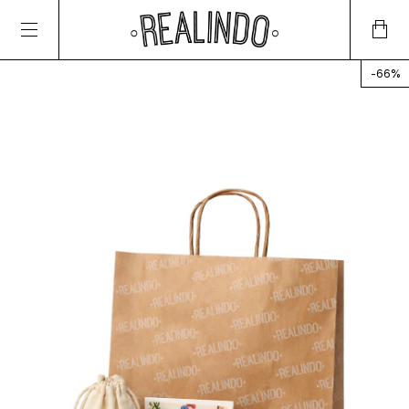
-
66
%